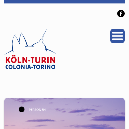
PROJEKTE
PARTNERSTADT
NEWS
VERANSTALTUNGEN
ÜBER UNS
Personen
Mitglied werden
PERSONEN
Links & Downloads