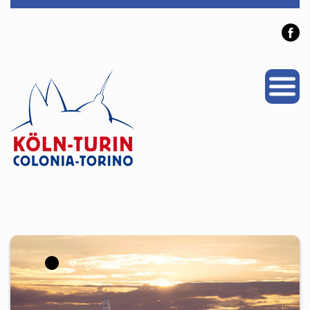
PROJEKTE
PARTNERSTADT
NEWS
VERANSTALTUNGEN
ÜBER UNS
Personen
Mitglied werden
M – DSC01645
Links & Downloads